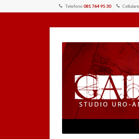
Telefono
081 764 95 30
Cellular