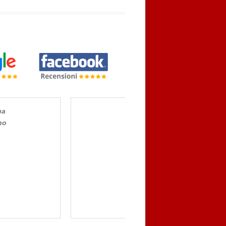
a di settore ma
ott. GALLO