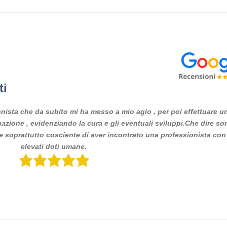
ti
on ho mai trovato tanta professionalità, unitamente a conoscenz
to tante doti relazionali e comunicative per noi uomini! Grazie D