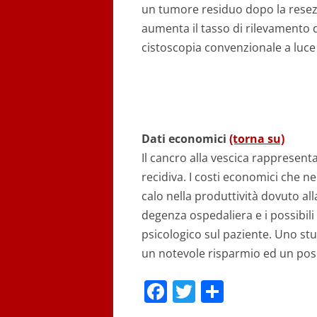
un tumore residuo dopo la resezio
aumenta il tasso di rilevamento d
cistoscopia convenzionale a luce
Dati economici
(torna su)
Il cancro alla vescica rappresent
recidiva. I costi economici che
calo nella produttività dovuto alla
degenza ospedaliera e i possibili 
psicologico sul paziente. Uno st
un notevole risparmio ed un posi
F
T
C
a
w
o