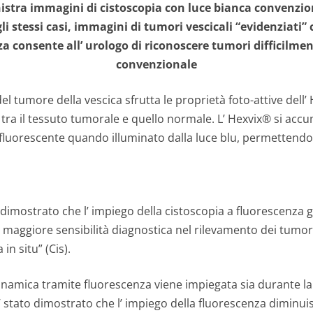
nistra immagini di cistoscopia con luce bianca convenzio
li stessi casi, immagini di tumori vescicali “evidenziati”
za consente all’ urologo di riconoscere tumori difficilme
convenzionale
l tumore della vescica sfrutta le proprietà foto-attive dell’
 tra il tessuto tumorale e quello normale. L’ Hexvix® si ac
luorescente quando illuminato dalla luce blu, permettendo 
dimostrato che l’ impiego della cistoscopia a fluorescenza g
maggiore sensibilità diagnostica nel rilevamento dei tumori 
in situ” (Cis).
dinamica tramite fluorescenza viene impiegata sia durante la
’ stato dimostrato che l’ impiego della fluorescenza diminuisc