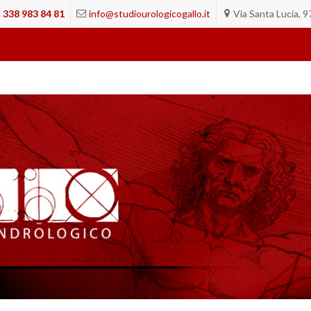
e
338 983 84 81
info@studiourologicogallo.it
Via Santa Lucia, 9