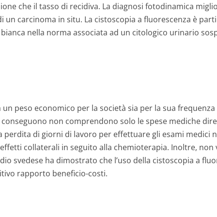
ne che il tasso di recidiva. La diagnosi fotodinamica miglio
i un carcinoma in situ. La cistoscopia a fluorescenza è part
 bianca nella norma associata ad un citologico urinario sosp
a un peso economico per la società sia per la sua frequenza s
 ne conseguono non comprendono solo le spese mediche diret
 perdita di giorni di lavoro per effettuare gli esami medici ne
effetti collaterali in seguito alla chemioterapia. Inoltre, non
udio svedese ha dimostrato che l’uso della cistoscopia a flu
tivo rapporto beneficio-costi.