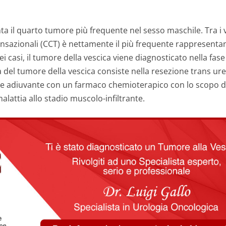
a il quarto tumore più frequente nel sesso maschile. Tra i va
ansazionali (CCT) è nettamente il più frequente rappresentan
i casi, il tumore della vescica viene diagnosticato nella fase 
 del tumore della vescica consiste nella resezione trans ur
e adiuvante con un farmaco chemioterapico con lo scopo di ri
alattia allo stadio muscolo-infiltrante.