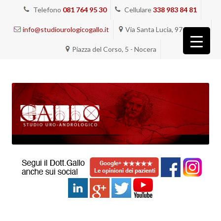
Telefono
081 764 95 30
Cellulare
338 983 84 81
info@studiourologicogallo.it
Via Santa Lucia, 97 - Napoli
Piazza del Corso, 5 - Nocera
Vai
al
contenuto