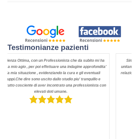
c
itt
n
e
er
di
b
vi
o
di
o
Testimonianze pazienti
k
ista che da subito mi ha
Sinceramente non ho mai trovato tanta pro
una indagine approfondita'
unitamente a conoscenza di settore ma soprat
la cura e gli eventuali
relazionali e comunicative per noi uomini! Gr
studio piu' tranquillo e
ato una professionista con
ne.