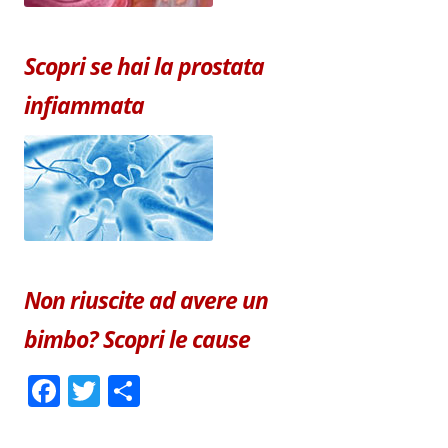
Scopri se hai la prostata
infiammata
Non riuscite ad avere un
bimbo? Scopri le cause
F
T
C
a
w
o