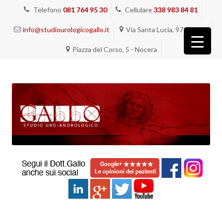
Telefono
081 764 95 30
Cellulare
338 983 84 81
info@studiourologicogallo.it
Via Santa Lucia, 97 - Napoli
Piazza del Corso, 5 - Nocera
Vai
al
contenuto