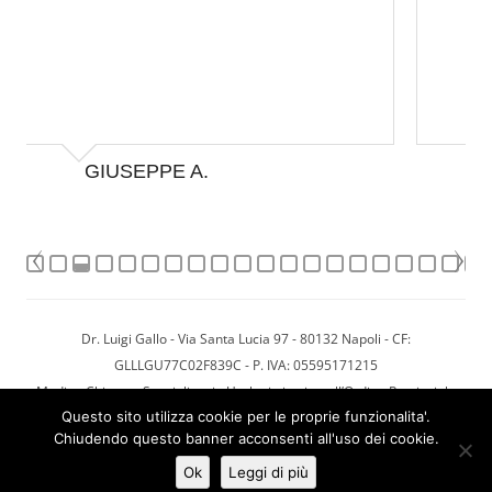
PASQUALE D.
Dr. Luigi Gallo - Via Santa Lucia 97 - 80132 Napoli - CF:
GLLLGU77C02F839C - P. IVA: 05595171215
Medico-Chirurgo Specialista in Urologia iscritto all’Ordine Provinciale
Questo sito utilizza cookie per le proprie funzionalita'.
dei Medici Chirurghi e degli Odontoiatri dal 17/02/2003 con numero
Chiudendo questo banner acconsenti all'uso dei cookie.
30071
Powered by dcWebService
Ok
Leggi di più