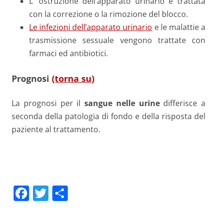
L’ ostruzione dell’apparato urinario è trattata
con la correzione o la rimozione del blocco.
Le infezioni dell’apparato urinario
e le malattie a
trasmissione sessuale vengono trattate con
farmaci ed antibiotici.
Prognosi
(torna su)
La prognosi per il
sangue nelle urine
differisce a
seconda della patologia di fondo e della risposta del
paziente al trattamento.
F
T
C
a
w
o